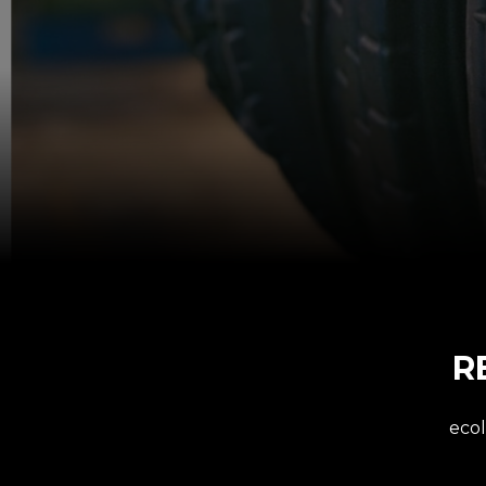
R
ecol