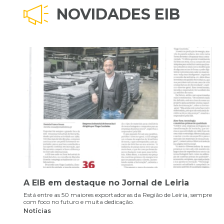
NOVIDADES EIB
EIB Marca Presença no XXX Painel da APIB
com a Participação do Diretor Tiago
pre
Coutinho