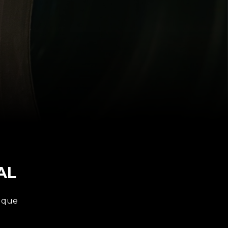
AL
s que