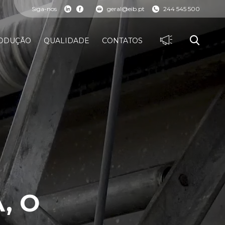
Siga-nos
geral@eib.pt
244 545 500
ODUÇÃO
QUALIDADE
CONTATOS
, O