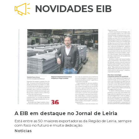
NOVIDADES EIB
EIB Marca Presença no XXX Painel da APIB
com a Participação do Diretor Tiago
re
Coutinho