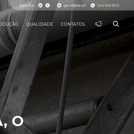
Siga-nos
geral@eib.pt
244 545 500
ODUÇÃO
QUALIDADE
CONTATOS
, O