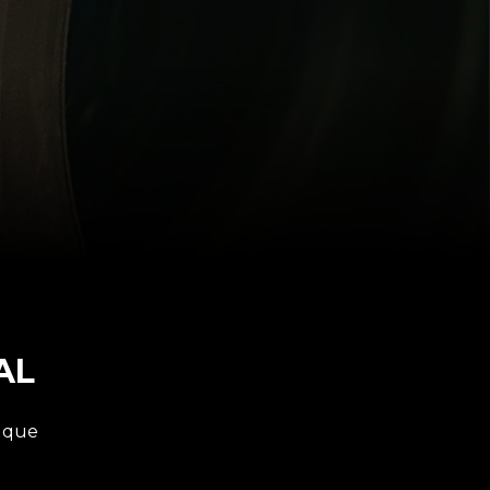
AL
s que