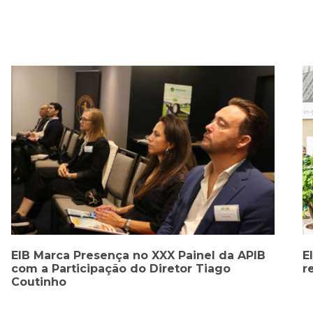
EIB apresenta novas soluções técnicas para
T
recauchutagem na Autopromotec 2025
E