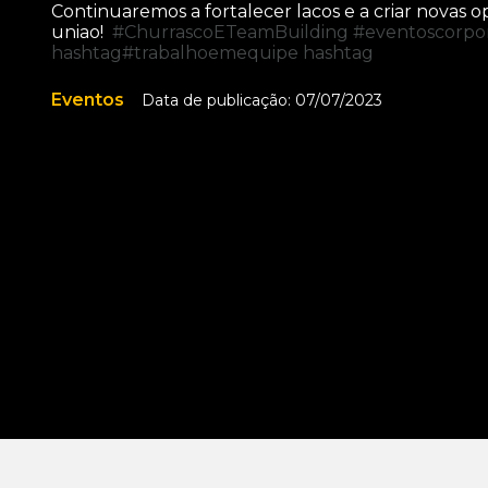
Continuaremos a fortalecer lacos e a criar novas 
uniao!
#ChurrascoETeamBuilding
#eventoscorpor
hashtag#trabalhoemequipe
hashtag
Eventos
Data de publicação: 07/07/2023