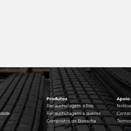
Produtos
Apoio 
Recauchutagem a Frio
Notícia
idade
Recauchutagem a quente
Contat
Compostos de Borracha
Termos