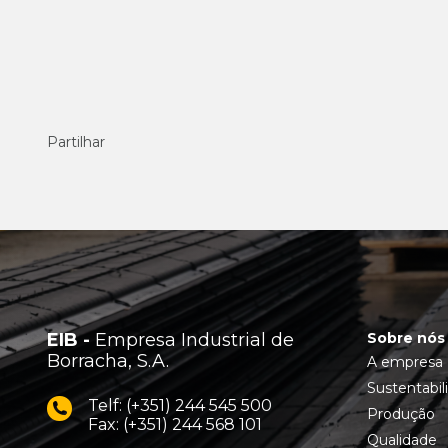
Partilhar
EIB -
Empresa Industrial de
Sobre nós
Borracha, S.A.
A empresa
Sustentabil
Telf: (+351) 244 545 500
Produção
Fax: (+351) 244 568 101
Qualidade