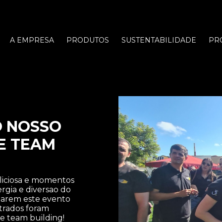
A EMPRESA
PRODUTOS
SUSTENTABILIDADE
PR
O NOSSO
E TEAM
eliciosa e momentos
gia e diversao do
rnarem este evento
trados foram
de team building!