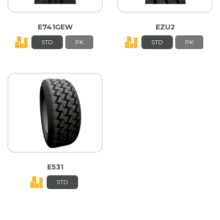
E741GEW
EZU2
STD
PK
STD
PK
E531
STD