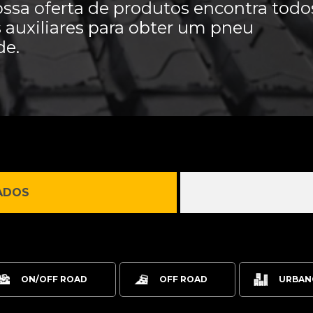
ossa oferta de produtos encontra todo
 auxiliares para obter um pneu
de.
ADOS
ON/OFF ROAD
OFF ROAD
URBAN