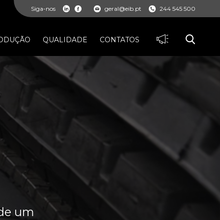
Siga-nos
geral@eib.pt
244 545 500
ODUÇÃO
QUALIDADE
CONTATOS
 de um