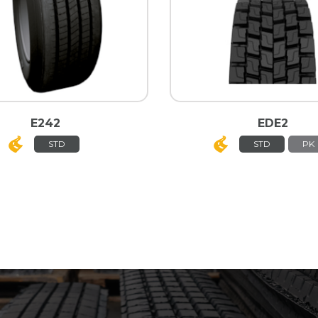
E242
EDE2
STD
STD
PK