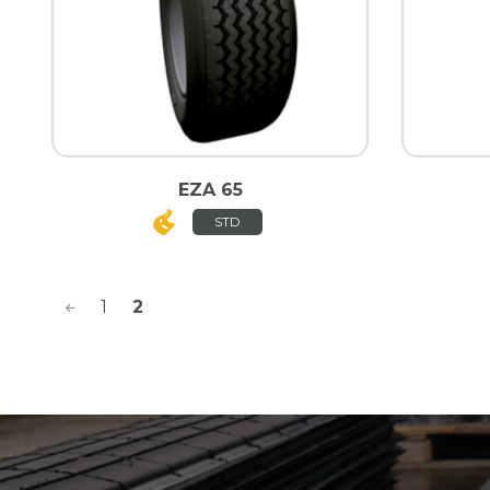
EZA 65
STD
<
1
2