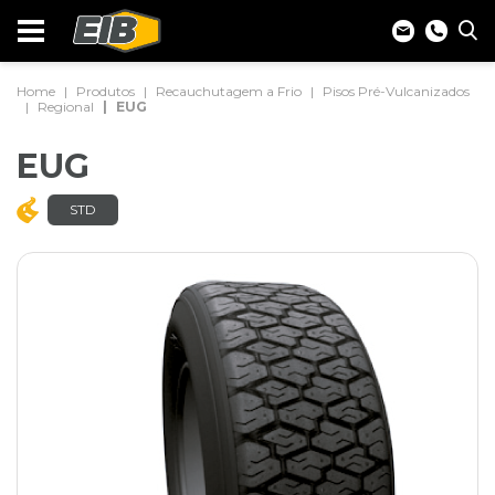
Home
Produtos
Recauchutagem a Frio
Pisos Pré-Vulcanizados
Regional
EUG
EUG
STD