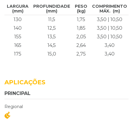
LARGURA
PROFUNDIDADE
PESO
COMPRIMENTO
(mm)
(mm)
(kg)
MÁX. (m)
130
11,5
1,75
3,50 | 10,50
140
12,5
1,85
3,50 | 10,50
155
13,5
2,05
3,50 | 10,50
165
14,5
2,64
3,40
175
15,0
2,75
3,40
APLICAÇÕES
PRINCIPAL
Regional