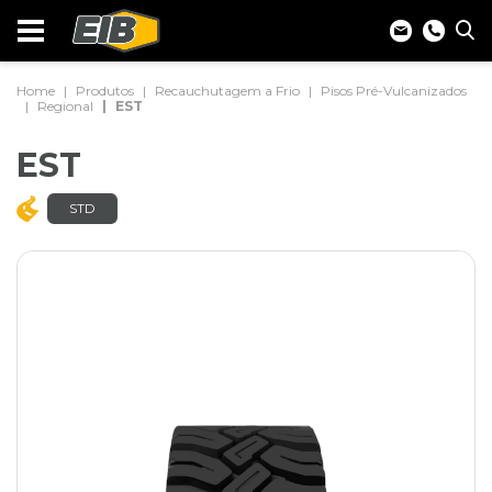
Home
Produtos
Recauchutagem a Frio
Pisos Pré-Vulcanizados
Regional
EST
EST
STD