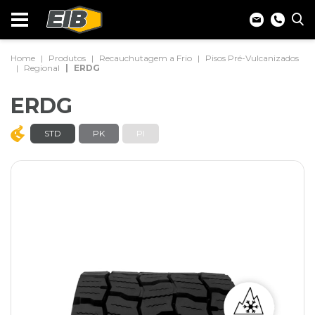
Home
Produtos
Recauchutagem a Frio
Pisos Pré-Vulcanizados
Regional
ERDG
ERDG
STD
PK
PI