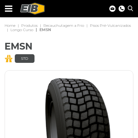
Home
Produtos
Recauchutagem a Frio
Pisos Pré-Vulcanizados
Longo Curso
EMSN
EMSN
STD