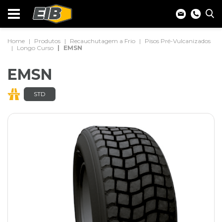
Home
Produtos
Recauchutagem a Frio
Pisos Pré-Vulcanizados
Longo Curso
EMSN
EMSN
STD