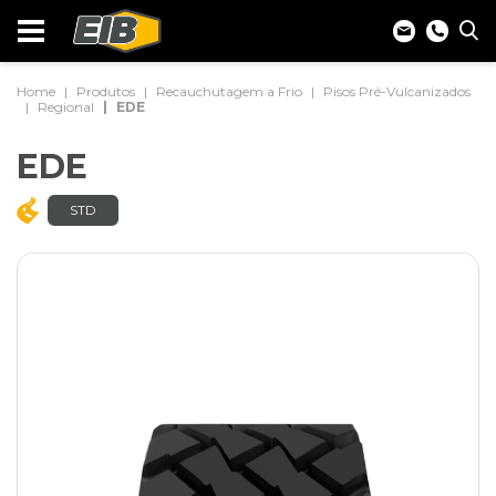
Home
Produtos
Recauchutagem a Frio
Pisos Pré-Vulcanizados
Regional
EDE
EDE
STD