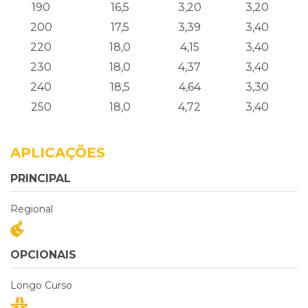
190
16,5
3,20
3,20
200
17,5
3,39
3,40
220
18,0
4,15
3,40
230
18,0
4,37
3,40
240
18,5
4,64
3,30
250
18,0
4,72
3,40
APLICAÇÕES
PRINCIPAL
Regional
OPCIONAIS
Longo Curso