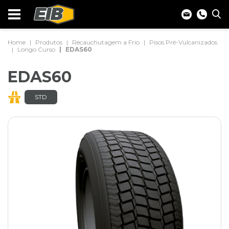
Home
Produtos
Recauchutagem a Frio
Pisos Pré-Vulcanizados
Longo Curso
EDAS60
EDAS60
STD