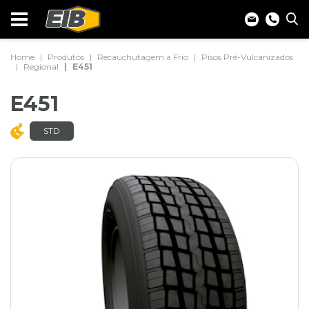
Home
Produtos
Recauchutagem a Frio
Pisos Pré-Vulcanizados
Regional
E451
E451
STD