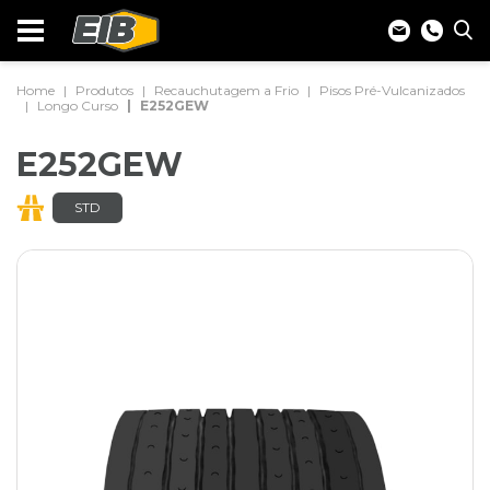
Home
Produtos
Recauchutagem a Frio
Pisos Pré-Vulcanizados
Longo Curso
E252GEW
E252GEW
STD