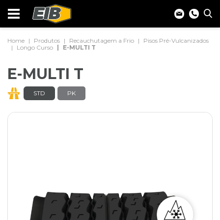
Home
Produtos
Recauchutagem a Frio
Pisos Pré-Vulcanizados
Longo Curso
E-MULTI T
E-MULTI T
STD
PK