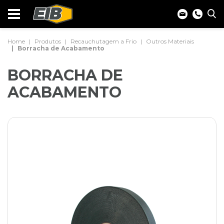
Home
Produtos
Recauchutagem a Frio
Outros Materiais
Borracha de Acabamento
BORRACHA DE
ACABAMENTO