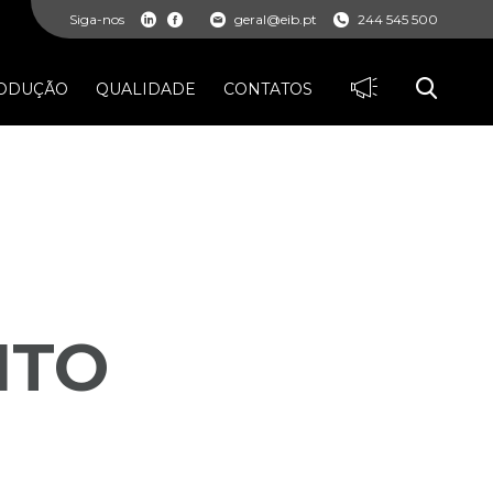
Siga-nos
geral@eib.pt
244 545 500
ODUÇÃO
QUALIDADE
CONTATOS
NTO