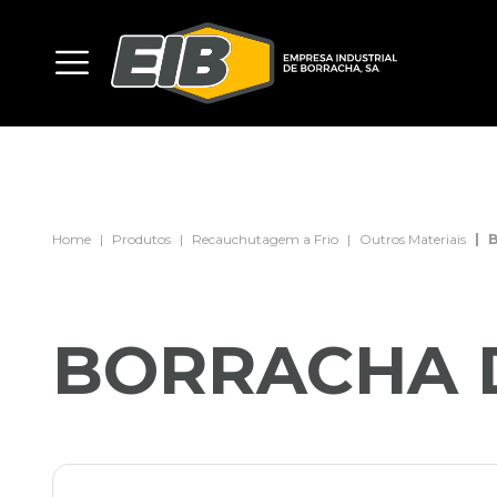
Home
Produtos
Recauchutagem a Frio
Outros Materiais
B
BORRACHA 