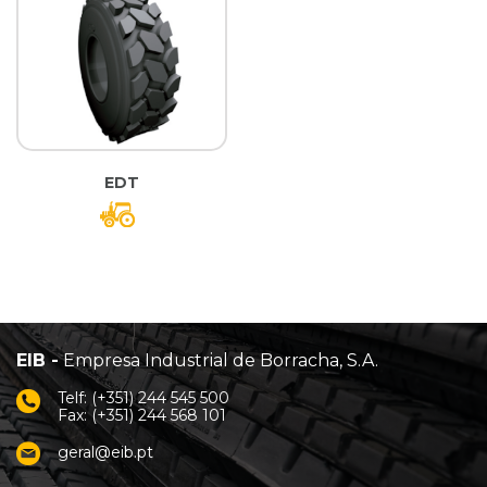
EDT
EIB -
Empresa Industrial de Borracha, S.A.
Telf: (+351) 244 545 500
Fax: (+351) 244 568 101
geral@eib.pt