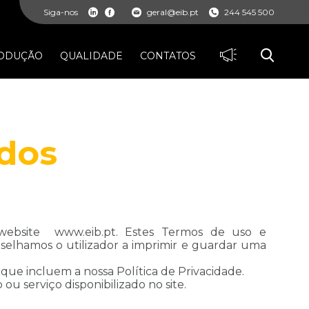
Siga-nos
geral@eib.pt
244 545 500
ODUÇÃO
QUALIDADE
CONTATOS
ados
 website www.eib.pt. Estes Termos de uso e
selhamos o utilizador a imprimir e guardar uma
 que incluem a nossa Política de Privacidade.
ou serviço disponibilizado no site.