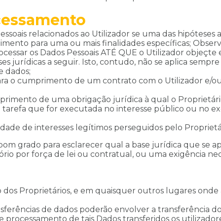
ocessamento
ssoais relacionados ao Utilizador se uma das hipóteses a 
imento para uma ou mais finalidades específicas; Obser
rocessar os Dados Pessoais ATÉ QUE o Utilizador objeçte 
 jurídicas a seguir. Isto, contudo, não se aplica sempr
e dados;
ara o cumprimento de um contrato com o Utilizador e/ou
rimento de uma obrigação jurídica à qual o Proprietário 
tarefa que for executada no interesse público ou no exe
idade de interesses legítimos perseguidos pelo Proprietá
bom grado para esclarecer qual a base jurídica que se ap
rio por força de lei ou contratual, ou uma exigência nec
 dos Proprietários, e em quaisquer outros lugares onde
sferências de dados poderão envolver a transferência do
de processamento de tais Dados transferidos os utilizado