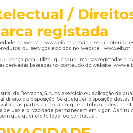
electual / Direito
arca registada
priedade no website www.eib.pt e todo o seu conteúdo e
rodutos ou serviços exibidos no website www.eib.pt 
u licença para utilizar quaisquer marcas registadas e, d
obras derivadas baseadas no conteúdo do website www.eib.
trial de Borracha, S.A. no exercício ou aplicação de qua
al direito ou disposição. Se qualquer disposição destes
álida, as partes concordam que o tribunal deve tentar 
mos de uso e privacidade permanecem em vigor. Os título
suem qualquer efeito legal ou contratual.
PRIVACIDADE