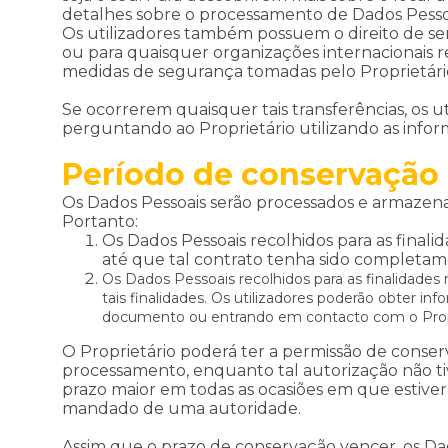
detalhes sobre o processamento de Dados Pesso
Os utilizadores também possuem o direito de ser
ou para quaisquer organizações internacionais re
medidas de segurança tomadas pelo Proprietário
Se ocorrerem quaisquer tais transferências, os 
perguntando ao Proprietário utilizando as infor
Período de conservação
Os Dados Pessoais serão processados e armazenad
Portanto:
Os Dados Pessoais recolhidos para as final
até que tal contrato tenha sido completa
Os Dados Pessoais recolhidos para as finalidades
tais finalidades. Os utilizadores poderão obter i
documento ou entrando em contacto com o Propr
O Proprietário poderá ter a permissão de conser
processamento, enquanto tal autorização não tive
prazo maior em todas as ocasiões em que estiv
mandado de uma autoridade.
Assim que o prazo de conservação vencer, os Dados