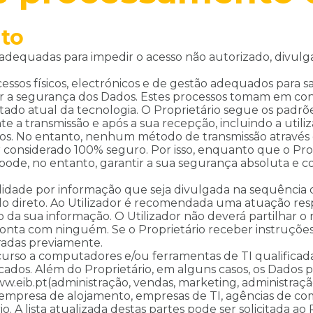
to
adequadas para impedir o acesso não autorizado, divulg
sos físicos, electrónicos e de gestão adequados para s
ar a segurança dos Dados. Estes processos tomam em con
do atual da tecnologia. O Proprietário segue os padrõe
e a transmissão e após a sua recepção, incluindo a utiliz
os. No entanto, nenhum método de transmissão através 
nsiderado 100% seguro. Por isso, enquanto que o Prop
 pode, no entanto, garantir a sua segurança absoluta e 
idade por informação que seja divulgada na sequência de
trolo direto. Ao Utilizador é recomendada uma atuação
 sua informação. O Utilizador não deverá partilhar o n
onta com ninguém. Se o Proprietário receber instruções 
radas previamente.
urso a computadores e/ou ferramentas de TI qualificada
icados. Além do Proprietário, em alguns casos, os Dados 
.eib.pt(administração, vendas, marketing, administraçã
s, empresa de alojamento, empresas de TI, agências de
. A lista atualizada destas partes pode ser solicitada a