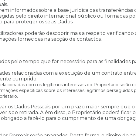
ais.
em informados sobre a base jurídica das transferências 
gidas pelo direito internacional público ou formadas por
 para proteger os seus Dados.
utilizadores poderão descobrir mais a respeito verifican
mações fornecidas na secção de contactos.
os pelo tempo que for necessário para as finalidades pa
idades relacionadas com a execução de um contrato entre 
mente cumprido;
 relacionadas com os legítimos interesses do Proprietário serão
nformações específicas sobre os interesses legítimos perseguidos
ietário.
var os Dados Pessoais por um prazo maior sempre que o Ut
r sido retirada. Além disso, o Proprietário poderá ficar
er obrigado a fazê-lo para o cumprimento de uma obrig
 Pessoais serão apagados. Desta forma, o direito de acessa