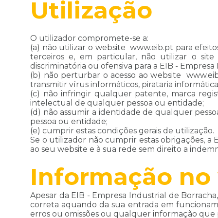
Utilização
O utilizador compromete-se a:
(a) não utilizar o website www.eib.pt para efeito
terceiros e, em particular, não utilizar o sit
discriminatória ou ofensiva para a EIB - Empresa I
(b) não perturbar o acesso ao website www.eib.pt
transmitir vírus informáticos, pirataria informáti
(c) não infringir qualquer patente, marca regi
intelectual de qualquer pessoa ou entidade;
(d) não assumir a identidade de qualquer pessoa
pessoa ou entidade;
(e) cumprir estas condições gerais de utilização.
Se o utilizador não cumprir estas obrigações, a 
ao seu website e à sua rede sem direito a indem
Informação no
Apesar da EIB - Empresa Industrial de Borracha,
correta aquando da sua entrada em funcionamen
erros ou omissões ou qualquer informação que po