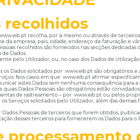
 recolhidos
www.eib.pt recolha, por si mesmo ou através de terceiro
 da empresa, país, cidade, endereço de faturação e vári
soais recolhidos são fornecidos nas secções dedicadas d
a de Dados.
nte pelo Utilizador, ou, no caso dos Dados de Utilizaçã
os Dados solicitados por www.eib.pt são obrigatórios e
erviços. Nos casos em que www.eib.pt afirmar especifica
comunicar estes Dados sem nenhuma consequência para a 
e quais Dados Pessoais são obrigatórios estão convidados
entas de rastreamento – por www.eib.pt ou pelos propriet
r os Serviços solicitados pelo Utilizador, além das demai
r Dados Pessoais de terceiros que forem obtidos, publica
ção desses terceiros para fornecerem os Dados para o P
de processamento