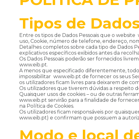
Tipos de Dados
Entre os tipos de Dados Pessoais que o website 
uso, Cookie, número de telefone, endereço, nome
Detalhes completos sobre cada tipo de Dados Pes
explicativos específicos exibidos antes da recolh
Os Dados Pessoais poderão ser fornecidos livreme
www.eib.pt.
A menos que especificado diferentemente, todos 
impossibilitar www.eib.pt de fornecer os seus S
os utilizadores ficam livres para deixarem de 
Os utilizadores que tiverem dúvidas a respeito d
Quaisquer usos de cookies – ou de outras ferram
www.eib.pt servirão para a finalidade de fornece
na Política de Cookies.
Os utilizadores ficam responsáveis por quaisque
www.eib.pt) e confirmam que possuem a autoriza
Modo e local 