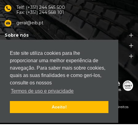
Telf: (+351) 244 545 500
Fax: (+351) 244 568 101
geral@eib.pt
Sobre nós
Produtos
Este site utiliza cookies para lhe
Apoio ao Cliente
proporcionar uma melhor experiência de
navegação. Para saber mais sobre cookies,
quais as suas finalidades e como geri-los,
consulte os nossos
Termos de uso e privacidade
© 2026. EIB - Empresa Industrial de Borracha, S.A.
Todos os direitos
Aceito!
reservados