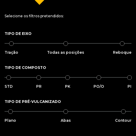
Selecione os filtros pretendidos:
TIPO DE EIXO
Tração
Todas as posições
Reboque
TIPO DE COMPOSTO
STD
PR
PK
PO/O
PI
TIPO DE PRÉ-VULCANIZADO
Plano
Abas
Contour