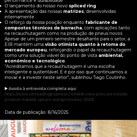
performance e durabilidade
O lançamento do nosso novo
spliced ring
A apresentação das nossas
matrizes
, desenvolvidas
internamente
O reforço da nossa posição enquanto
fabricante de
compostos técnicos de borracha
, com aplicações tanto
na recauchutagem como na produção de pneus novos
Apesar de um primeiro semestre desafiante para o setor, a
EIB mantém uma
visão otimista quanto à retoma do
mercado europeu
, reforçando o papel da recauchutagem
como uma solução viável do ponto de vista
ambiental,
económico e tecnológico
.
“Acreditamos que a recauchutagem é uma escolha
inteligente e sustentável. E é por isso que continuamos a
inovar e a investir neste setor”, sublinhou Tiago Coutinho.
▶️ Assista à entrevista completa aqui:
https://www.retreadingbusiness.com/eib-new-precure-treads-
positive-market-upturn-autopromotec-2025/
Data de publicação: 8/16/2025