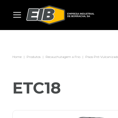
Home
Produtos
Recauchutagem a Frio
Pisos Pré-Vulcanizad
ETC18