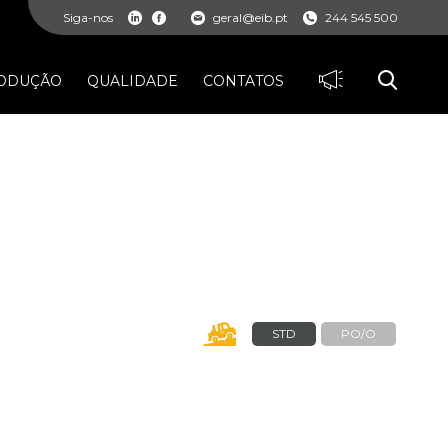
Siga-nos
geral@eib.pt
244 545 500
ODUÇÃO
QUALIDADE
CONTATOS
STD
PO/O