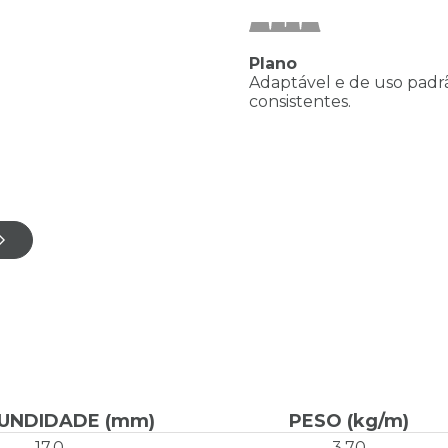
Plano
Adaptável e de uso padr
consistentes.
UNDIDADE (mm)
PESO (kg/m)
17,0
3,70