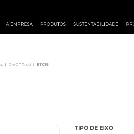
A EMPRESA
PRODUTOS
SUSTENTABILIDADE
PR
os
On/Off Road
ETC18
TIPO DE EIXO