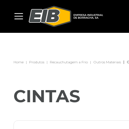
Home
Produtos
Recauchutagem a Frio
Outros Materiais
C
CINTAS