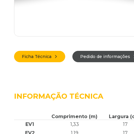
Ficha Técnica
Pedido de informações
INFORMAÇÃO TÉCNICA
Comprimento (m)
Largura (
EV1
1,33
17
EV2
1,19
17