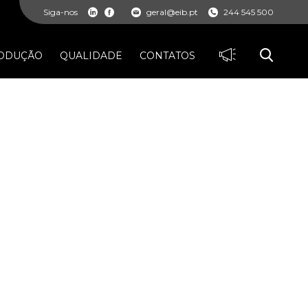
Siga-nos
geral@eib.pt
244 545 500
ODUÇÃO
QUALIDADE
CONTATOS