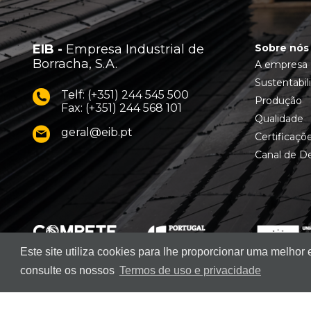
EIB -
Empresa Industrial de
Sobre nós
Borracha, S.A.
A empresa
Sustentabil
Telf: (+351) 244 545 500
Produção
Fax: (+351) 244 568 101
Qualidade
geral@eib.pt
Certificaçõ
Canal de D
Este site utiliza cookies para lhe proporcionar uma melhor
consulte os nossos
Termos de uso e privacidade
© 2026. EIB - Empresa Industrial de Borracha, S.A.
Todos os direitos r