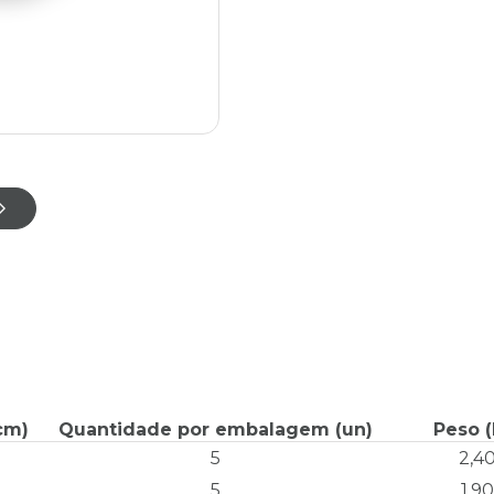
cm)
Quantidade por embalagem (un)
Peso (
5
2,4
5
1,90