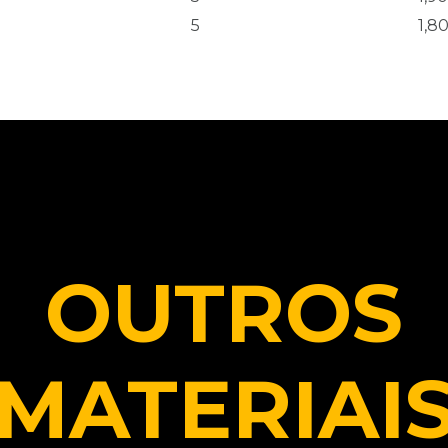
5
1,8
OUTROS
MATERIAI